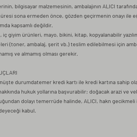
erinin, bilgisayar malzemesinin, ambalajının ALICI tarafınd
ı süresi sona ermeden önce, gözden geçirmenin onayı ile 
ımda kapsamlı değildir.
 iç giyim ürünleri, mayo, bikini, kitap, kopyalanabilir yaz
leri (toner, ambalaj, şerit vb.) teslim edilebilmesi için amb
mış ve almamış olması gerekir.
UÇLARI
ünüşte durumdatemer kredi kartı ile kredi kartına sahip ol
 hakkında hukuk yollarına başvurabilir; doğacak arazi ve ve
luğundan dolayı temerrüde halinde, ALICI, hakn gecikmeli i
ödeyeceği kabul.