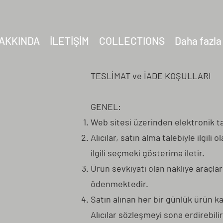
AKKINDA
İLETİŞİM
COLLECTIONS
Daha fazla
TESLİMAT ve İADE KOŞULLARI
GENEL:
Web sitesi üzerinden elektronik tas
Alıcılar, satın alma talebiyle ilgil
ilgili seçmeki gösterima iletir.
Ürün sevkiyatı olan nakliye araçları
ödenmektedir.
Satın alınan her bir günlük ürün kay
Alıcılar sözleşmeyi sona erdirebilir