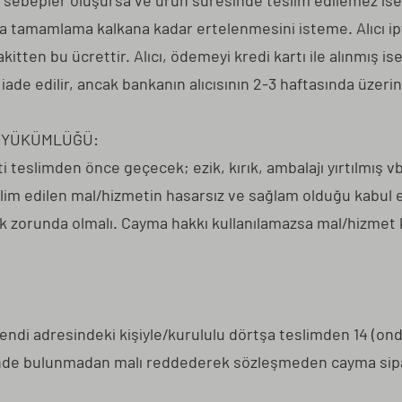
ebepler oluşursa ve ürün süresinde teslim edilemez ise, dur
a tamamlama kalkana kadar ertelenmesini isteme. Alıcı ipta
kitten bu ücrettir. Alıcı, ödemeyi kredi kartı ile alınmış ise 
 iade edilir, ancak bankanın alıcısının 2-3 haftasında üzer
E YÜKÜMLÜĞÜ:
teslimden önce geçecek; ezik, kırık, ambalajı yırtılmış vb.
lim edilen mal/hizmetin hasarsız ve sağlam olduğu kabul e
zorunda olmalı. Cayma hakkı kullanılamazsa mal/hizmet ku
endi adresindeki kişiyle/kurululu dörtşa teslimden 14 (ond
ünde bulunmadan malı reddederek sözleşmeden cayma sipa