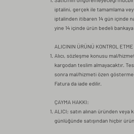
Satıcı'nın öngöremeyeceği mücbir s
iptalini, gerçek ile tamamlama vey
iptalinden itibaren 14 gün içinde na
yine 14 içinde ürün bedeli bankaya
ALICININ ÜRÜNÜ KONTROL ETM
Alıcı, sözleşme konusu mal/hizmeti 
kargodan teslim almayacaktır. Tes
sonra mal/hizmeti özen göstermek 
Fatura da iade edilir.
ÇAYMA HAKKI:
ALICI; satın alınan üründen veya k
günlüğünde satışından hiçbir ür