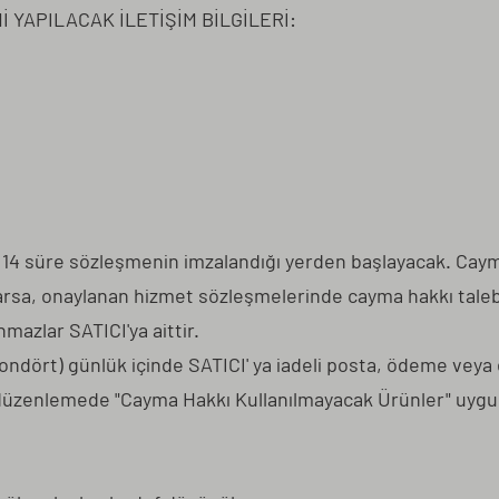
İ YAPILACAK İLETİŞİM BİLGİLERİ:
, bu 14 süre sözleşmenin imzalandığı yerden başlayacak. C
varsa, onaylanan hizmet sözleşmelerinde cayma hakkı tale
azlar SATICI'ya aittir.
ondört) günlük içinde SATICI' ya iadeli posta, ödeme veya e
üzenlemede "Cayma Hakkı Kullanılmayacak Ürünler" uygul