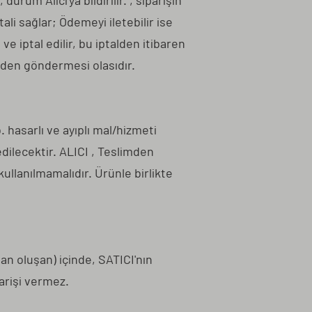
um Alıcı'ya bildirilir. , siparişin
li sağlar; Ödemeyi iletebilir ise
ve iptal edilir, bu iptalden itibaren
inden göndermesi olasıdır.
 hasarlı ve ayıplı mal/hizmeti
dilecektir. ALICI , Teslimden
llanılmamalıdır. Ürünle birlikte
an oluşan) içinde, SATICI'nın
rişi vermez.