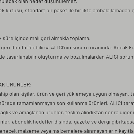
ünülecek olan hedef düşünülemez.
k kutusu, standart bir paket ile birlikte ambalajlamadan 
 süre içinde malı geri almakla toplama.
e geri döndürülebilirsa ALICI'nın kusuru oranında. Ancak k
de tasarlanabilir oluşturma ve bozulmalardan ALICI soruml
AK ÜRÜNLER:
hip olan kişiler, ürün ve geri yüklemeye uygun olmayan, t
a sürede tamamlanmayan son kullanma ürünleri. ALICI taraf
sağlık ve amaçlanan ürünler, teslim alındıktan sonra diğer
ler, abonelik hedefler dışında, gazete ve dergi gibi kapsam
enecek malzeme veya malzemelere alınmayanların kayıtlarının